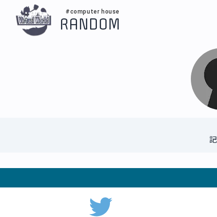
#computer house
RANDOM
記