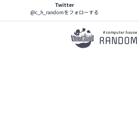
Twitter
@c_h_randomをフォローする
#computer house
RANDOM