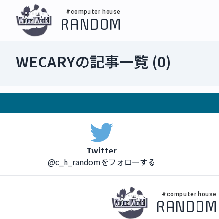
#computer house
RANDOM
WECARY
の記事一覧 (
0
)
Twitter
@c_h_randomをフォローする
#computer house
RANDOM