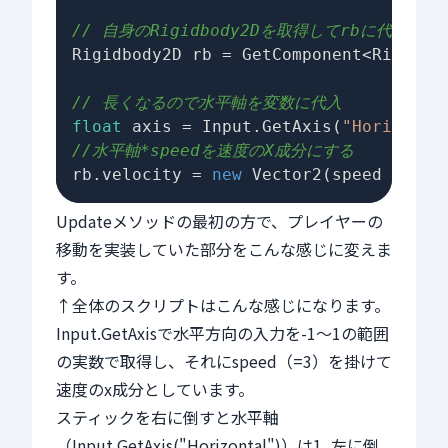
// 自身のRigidbody2Dを取得してrbに代入
Rigidbody2D rb = GetComponent<Rigidbod
// 長くなるので水平軸を変数に代入
float
 axis = Input.GetAxis(
"Horizonta
//水平軸*speedを速度のX成分にする
rb.velocity = 
new
 Vector2(speed * axi
Updateメソッドの最初の方で、プレイヤーの
移動を実装していた部分をこんな感じに変えま
す。
↑全体のスクリプトはこんな感じになります。
Input.GetAxisで水平方向の入力を-1～1の範囲
の実数で取得し、それにspeed（=3）を掛けて
速度のx成分としています。
スティックを右に倒すと水平軸
（Input.GetAxis("Horizontal")）は1, 左に倒