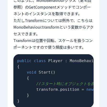
このように、MonoBehaviourクラス（第４回
参照）のGetComponentメソッドでコンポー
ネントのインスタンスを取得できます。
ただしTransformについては例外で、こちらは
MonoBehaviour.transformという変数からアク
セスできます。
Transformは位置や回転、スケールを扱うコン
ポーネントですので使う頻度は多いです。
public
class
Player
 : 
MonoBehaviour
{

void
Start
()
    {

//スタート時にオブジェクトを原点に移
        transform.position = 
new
 Vect
    }
