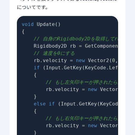
についてです。
void
Update
()
{

// 自身のRigidbody2Dを取得してrbに代入
    Rigidbody2D rb = GetComponent<Rigi
// 速度を0にする
    rb.velocity = 
new
 Vector2(
0
, 
0
);

if
 (Input.GetKey(KeyCode.LeftArrow
    {

// もし左矢印キーが押されたら速度ベク
        rb.velocity = 
new
 Vector2(
-3
,
    }

else
if
 (Input.GetKey(KeyCode.Righ
    {

// もし右矢印キーが押されたら速度ベク
        rb.velocity = 
new
 Vector2(
3
, 
    }
