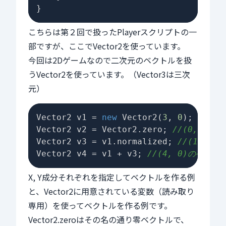
こちらは第２回で扱ったPlayerスクリプトの一
部ですが、ここでVector2を使っています。
今回は2Dゲームなので二次元のベクトルを扱
うVector2を使っています。（Vector3は三次
元）
Vector2 v1 = 
new
 Vector2(
3
, 
0
); 
//(3
Vector2 v2 = Vector2.zero; 
//(0, 0)
Vector2 v3 = v1.normalized; 
//(1, 0
Vector2 v4 = v1 + v3; 
//(4, 0)のベクト
X, Y成分それぞれを指定してベクトルを作る例
と、Vector2に用意されている変数（読み取り
専用）を使ってベクトルを作る例です。
Vector2.zeroはその名の通り零ベクトルで、