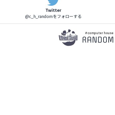
Twitter
@c_h_randomをフォローする
#computer house
RANDOM