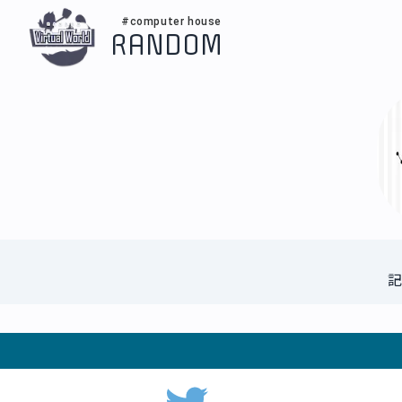
#computer house
RANDOM
記