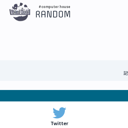
#computer house
RANDOM
記
Twitter