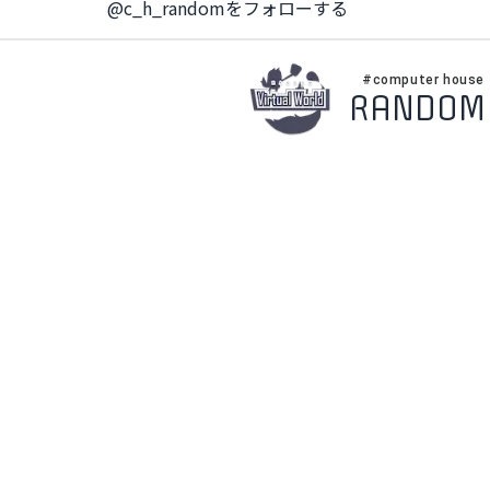
@c_h_randomをフォローする
#computer house
RANDOM