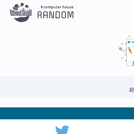
#computer house
RANDOM
記