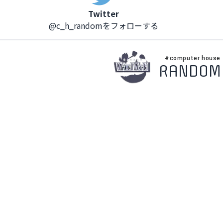
Twitter
@c_h_randomをフォローする
#computer house
RANDOM